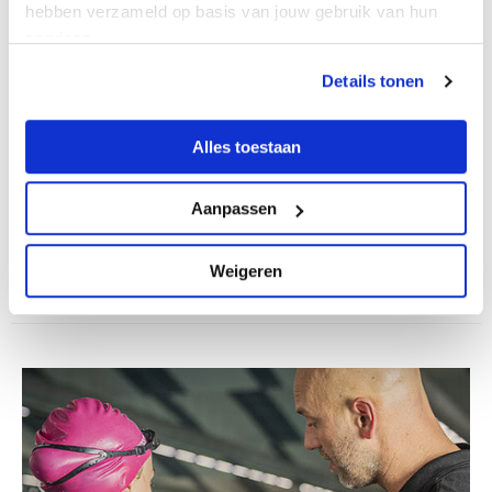
hebben verzameld op basis van jouw gebruik van hun
services.
Outdoorpark Alkmaar opent in de
Details tonen
voorjaarsvakantie het outdoorseizoen
Outdoorpark Alkmaar opent op woensdag 25 februari 2026
Alles toestaan
het outdoorseizoen met een avontuurlijke dag in de
voorjaarsvakantie. Bezoekers kunnen voor € 7,50 van 10.00 tot
13.00 uur onbeperkt klimmen...
Aanpassen
Lees verder
Weigeren