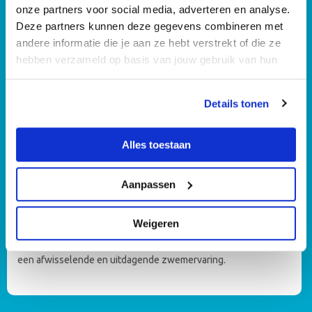
onze partners voor social media, adverteren en analyse.
meterbad, het Instructiebad en het Golfslagbad zijn te vinden
Deze partners kunnen deze gegevens combineren met
als je na de kassa linksaf...
andere informatie die je aan ze hebt verstrekt of die ze
hebben verzameld op basis van jouw gebruik van hun
services.
Details tonen
Alles toestaan
Aanpassen
25-meterbad
Weigeren
Het 25-meterbad van zwembad Hoornse Vaart in Alkmaar is
een ideale locatie voor zwemliefhebbers die op zoek zijn naar
een afwisselende en uitdagende zwemervaring.