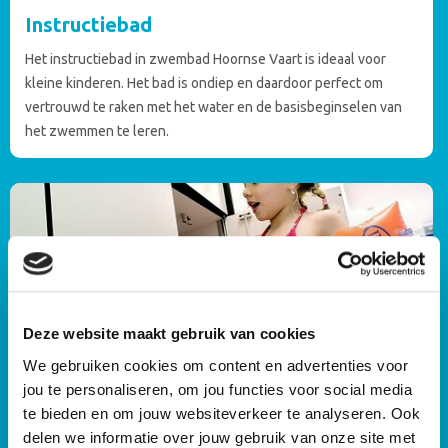
Instructiebad
Het instructiebad in zwembad Hoornse Vaart is ideaal voor
kleine kinderen. Het bad is ondiep en daardoor perfect om
vertrouwd te raken met het water en de basisbeginselen van
het zwemmen te leren.
Deze website maakt gebruik van cookies
We gebruiken cookies om content en advertenties voor
Kleedaccommodatie
jou te personaliseren, om jou functies voor social media
te bieden en om jouw websiteverkeer te analyseren. Ook
Bij zwembad Hoornse Vaart in Alkmaar zijn er twee
delen we informatie over jouw gebruik van onze site met
kleedaccommodaties beschikbaar. De kleedkamers bij het 25-