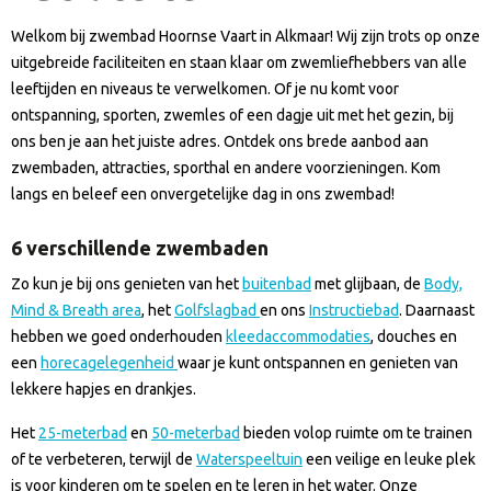
Welkom bij zwembad Hoornse Vaart in Alkmaar! Wij zijn trots op onze
uitgebreide faciliteiten en staan klaar om zwemliefhebbers van alle
leeftijden en niveaus te verwelkomen. Of je nu komt voor
ontspanning, sporten, zwemles of een dagje uit met het gezin, bij
ons ben je aan het juiste adres. Ontdek ons brede aanbod aan
zwembaden, attracties, sporthal en andere voorzieningen. Kom
langs en beleef een onvergetelijke dag in ons zwembad!
6 verschillende zwembaden
Zo kun je bij ons genieten van het
buitenbad
met glijbaan, de
Body,
Mind & Breath area
, het
Golfslagbad
en ons
Instructiebad
. Daarnaast
hebben we goed onderhouden
kleedaccommodaties
, douches en
een
horecagelegenheid
waar je kunt ontspannen en genieten van
lekkere hapjes en drankjes.
Het
25-meterbad
en
50-meterbad
bieden volop ruimte om te trainen
of te verbeteren, terwijl de
Waterspeeltuin
een veilige en leuke plek
is voor kinderen om te spelen en te leren in het water. Onze