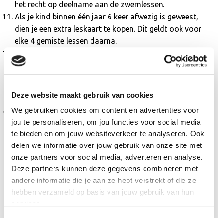
het recht op deelname aan de zwemlessen.
Als je kind binnen één jaar 6 keer afwezig is geweest,
dien je een extra leskaart te kopen. Dit geldt ook voor
elke 4 gemiste lessen daarna.
Bij de zwemlessen voor kinderen is per kind maximaal 1
begeleider toegestaan. In dit geval dien je de pas 2 keer
aan te bieden bij de paslezer bij de ingang. Het niet
meebrengen van de pas kan leiden tot het weigeren van
Deze website maakt gebruik van cookies
toegang en misbruik kan tot inname van de pas leiden.
We gebruiken cookies om content en advertenties voor
Restitutie van de lesgelden is alleen mogelijk bij
jou te personaliseren, om jou functies voor social media
verhuizing van 40 kilometer of verder, gerekend vanaf de
te bieden en om jouw websiteverkeer te analyseren. Ook
zwemleslocatie.
delen we informatie over jouw gebruik van onze site met
onze partners voor social media, adverteren en analyse.
Wij willen je vragen om deze voorwaarden goed door te lezen
Deze partners kunnen deze gegevens combineren met
voordat je een lesabonnement afsluit. Bij vragen kun je altijd contact
andere informatie die je aan ze hebt verstrekt of die ze
met ons opnemen via
zweminfo@alkmaarsport.nl
.
hebben verzameld op basis van jouw gebruik van hun
services.