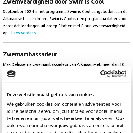
Zwemvaardigheid door Swim is Cool
September 2024 is het programma Swim is Cool aangeboden aan de
Alkmaarse basisscholen. Swim is Cool is een programma dat er voor
zorgt dat leerlingen uit groep 5 tot en met 8 hun zwemvaardigheid
op...
Lees verder >
Zwemambassadeur
Max Delissen is zwemambassadeur van Alkmaar. Met meer dan 30
jaar passie voor zwemmen zet hij zich in om zoveel mogelijk mensen
enthousiast te maken voor het water. Zijn doel is helder: kinderen
en...
Lees verder >
Deze website maakt gebruik van cookies
We gebruiken cookies om content en advertenties voor
Max Delissen benoemd tot nieuwe
jou te personaliseren, om jou functies voor social media
zwemambassadeur van Alkmaar
te bieden en om jouw websiteverkeer te analyseren. Ook
delen we informatie over jouw gebruik van onze site met
Alkmaar Sport N.V. heeft met trots Max Delissen aangenomen als de
onze partners voor social media, adverteren en analyse.
nieuwe zwemambassadeur van Alkmaar. Na een intensieve