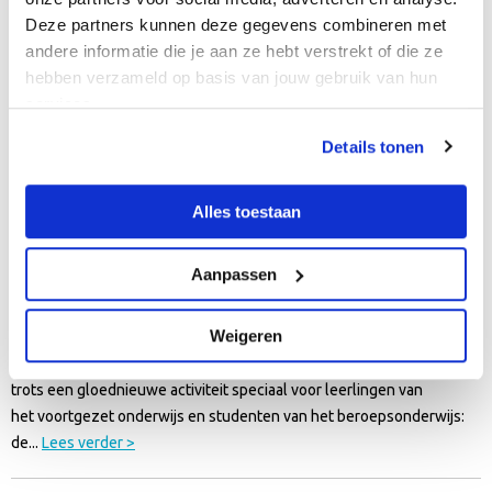
Deze partners kunnen deze gegevens combineren met
sollicitatieprocedure, in samenwerking met zwembad Hoornse Vaart,
andere informatie die je aan ze hebt verstrekt of die ze
de KNZB,...
Lees verder >
hebben verzameld op basis van jouw gebruik van hun
services.
Swim is cool
Details tonen
Met ‘Swim is cool’ kunnen basisschoolkinderen op een leuke en
educatieve manier hun zwemvaardigheden verder ontwikkelen,
Alles toestaan
zodat ze altijd veilig en zelfverzekerd in en om het water kunnen
zijn....
Lees verder >
Aanpassen
Outdoor Triatlon
Weigeren
Outdoorpark Alkmaar en zwembad Hoornse Vaart presenteren met
trots een gloednieuwe activiteit speciaal voor leerlingen van
het voortgezet onderwijs en studenten van het beroepsonderwijs:
de...
Lees verder >