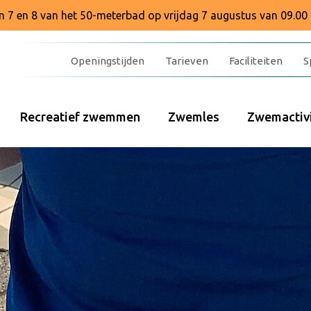
baan 7 en 8 van het 50-meterbad op vrijdag 7 augustus van 09.00 
Openingstijden
Tarieven
Faciliteiten
S
Recreatief zwemmen
Zwemles
Zwemactivi