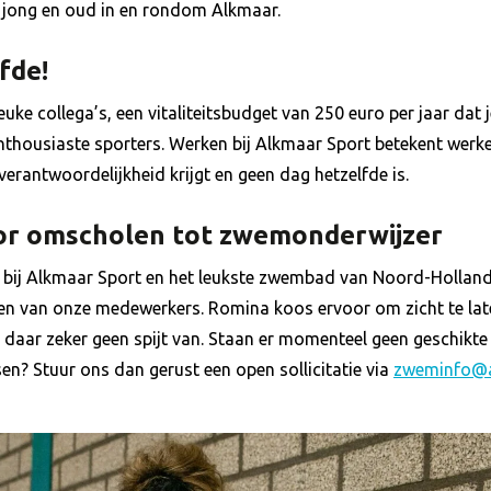
r jong en oud in en rondom Alkmaar.
fde!
euke collega’s, een vitaliteitsbudget van 250 euro per jaar dat 
thousiaste sporters. Werken bij Alkmaar Sport betekent werken
 verantwoordelijkheid krijgt en geen dag hetzelfde is.
or omscholen tot zwemonderwijzer
m bij Alkmaar Sport en het leukste zwembad van Noord-Holland
een van onze medewerkers. Romina koos ervoor om zicht te la
daar zeker geen spijt van. Staan er momenteel geen geschikte
en? Stuur ons dan gerust een open sollicitatie via
zweminfo@a