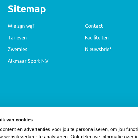
Sitemap
Wie zijn wij?
Contact
Tarieven
Faciliteiten
Zwemles
Nieuwsbrief
Alkmaar Sport N.V.
ik van cookies
ntent en advertenties voor jou te personaliseren, om jou functi
w websiteverkeer te analyseren. Ook delen we informatie over j