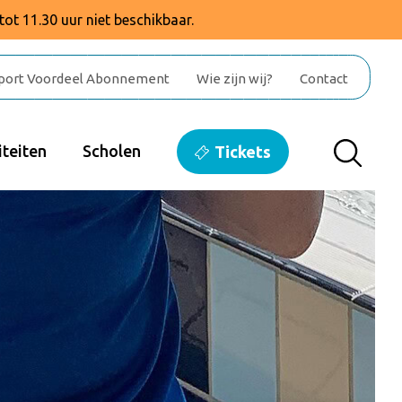
tot 11.30 uur niet beschikbaar.
port Voordeel Abonnement
Wie zijn wij?
Contact
teiten
Scholen
Tickets