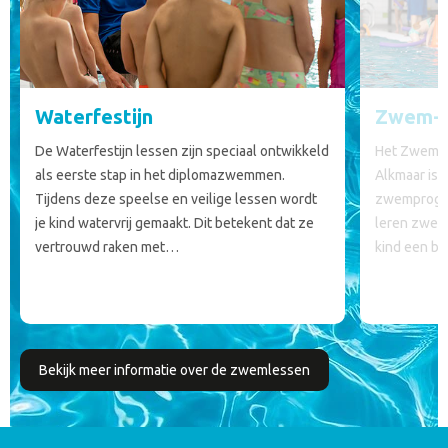
Waterfestijn
Zwem-
De Waterfestijn lessen zijn speciaal ontwikkeld
Het Zwem-A
als eerste stap in het diplomazwemmen.
Alkmaar is 
Tijdens deze speelse en veilige lessen wordt
zwemprogra
je kind watervrij gemaakt. Dit betekent dat ze
leren zwem
vertrouwd raken met…
kind een b
Bekijk meer informatie over de zwemlessen