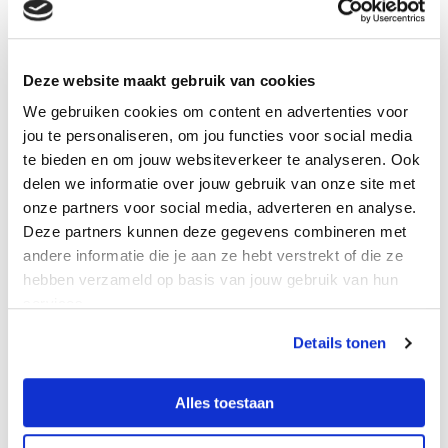
ons afmeldformulier (klik hier)
.
Log in met het account van het kind
Ga naar tabblad (zwemles)
Deze website maakt gebruik van cookies
Kies voor knop (afwezigheid doorgeven)
We gebruiken cookies om content en advertenties voor
jou te personaliseren, om jou functies voor social media
Download informatieboekje
te bieden en om jouw websiteverkeer te analyseren. Ook
delen we informatie over jouw gebruik van onze site met
onze partners voor social media, adverteren en analyse.
Inschrijven zwemlessen
Deze partners kunnen deze gegevens combineren met
andere informatie die je aan ze hebt verstrekt of die ze
hebben verzameld op basis van jouw gebruik van hun
services.
Afmelden zwemlessen
Details tonen
ABC-zwemles, dé basis voor een leven lang
Alles toestaan
zwemplezier!