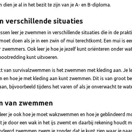
ien je al in het bezit te zijn van je A- en B-diploma.
 verschillende situaties
ssen leer je zwemmen in verschillende situaties die in de prak
e moet doen als je in een zwin of mui terechtkomt. Een mui is ee
or zwemmers. Ook leer je hoe je jezelf kunt oriënteren onder w
 bootredding kunt uitvoeren.
ct van survivalzwemmen is het zwemmen met kleding aan. Je lee
 en hoe je met kleding aan kunt zwemmen. Dit is van groot bel
an, bijvoorbeeld tijdens het varen of als je onverwacht te wate
rm van zwemmen
leer je ook hoe je moet wakzwemmen en hoe je geblindeerd 
e door een wak in het ijs zwemt en daarbij rekening houdt m
indeerd zwemmen zwem je zonder dat je kunt zien waar je naar