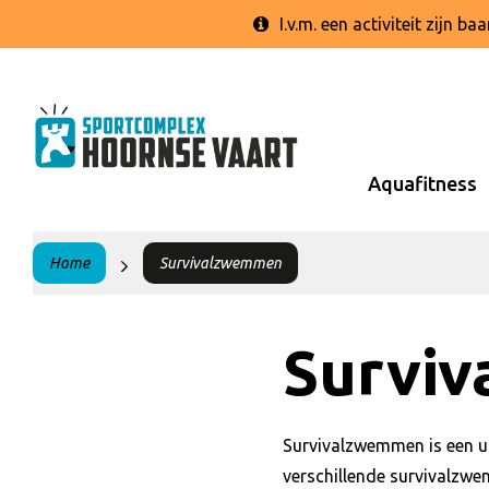
I.v.m. een activiteit zijn 
Aquafitness
Home
Survivalzwemmen
Survi
Survivalzwemmen is een 
verschillende survivalzwe