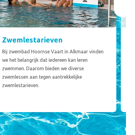
Zwemlestarieven
I
Bij zwembad Hoornse Vaart in Alkmaar vinden
He
we het belangrijk dat iedereen kan leren
bel
zwemmen. Daarom bieden we diverse
ro
zwemlessen aan tegen aantrekkelijke
zel
zwemlestarieven.
zw