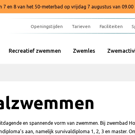
baan 7 en 8 van het 50-meterbad op vrijdag 7 augustus van 09.00 
Openingstijden
Tarieven
Faciliteiten
S
Recreatief zwemmen
Zwemles
Zwemactivi
valzwemmen
uitdagende en spannende vorm van zwemmen. Bij zwembad Ho
mdiploma’s aan, namelijk survivaldiploma 1, 2, 3 en master. 