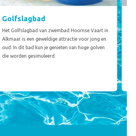
Golfslagbad
H
Het Golfslagbad van zwembad Hoornse Vaart in
In
Alkmaar is een geweldige attractie voor jong en
alt
oud. In dit bad kun je genieten van hoge golven
bi
die worden gesimuleerd.
tij
sp