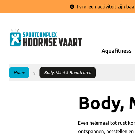
I.v.m. een activiteit zijn 
Aquafitness
Home
Body, Mind & Breath area
Body, 
Even helemaal tot rust k
ontspannen, herstellen en