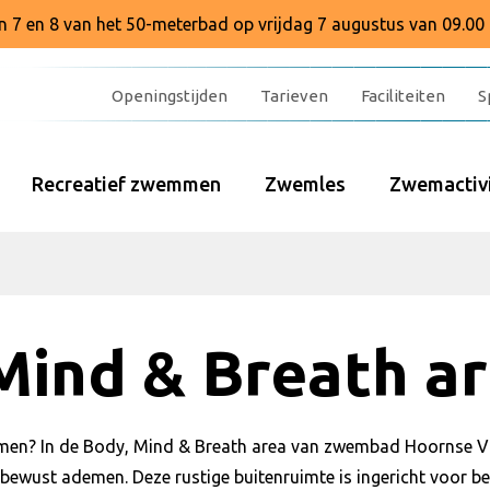
baan 7 en 8 van het 50-meterbad op vrijdag 7 augustus van 09.00 
Openingstijden
Tarieven
Faciliteiten
S
Recreatief zwemmen
Zwemles
Zwemactivi
Mind & Breath a
omen? In de Body, Mind & Breath area van zwembad Hoornse Va
 bewust ademen. Deze rustige buitenruimte is ingericht voor be