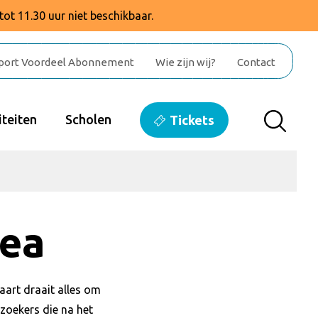
tot 11.30 uur niet beschikbaar.
port Voordeel Abonnement
Wie zijn wij?
Contact
teiten
Scholen
Tickets
rea
art draait alles om
zoekers die na het