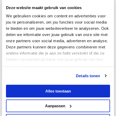
Het grootste open water
Deze website maakt gebruik van cookies
zwemevenement van Nederland
We gebruiken cookies om content en advertenties voor
jou te personaliseren, om jou functies voor social media
Naast de zwemonderdelen is er op de dag zelf ook ruimte voor extra
te bieden en om jouw websiteverkeer te analyseren. Ook
sportieve activiteiten, waaronder beachwaterpolo. Daarmee wordt
delen we informatie over jouw gebruik van onze site met
Open Water Alkmaar niet alleen een evenement voor deelnemers,
onze partners voor social media, adverteren en analyse.
maar ook voor bezoekers die de sfeer aan de Hoornsevaart willen
Deze partners kunnen deze gegevens combineren met
beleven.
andere informatie die je aan ze hebt verstrekt of die ze
hebben verzameld op basis van jouw gebruik van hun
Max: “We hopen opnieuw veel zwemmers te mogen verwelkomen.
services.
Vorig jaar was een mooie start, dit jaar willen we daar met elkaar op
voortbouwen. Juist de mix van jeugd, recreanten en
Details tonen
wedstrijdzwemmers maakt deze dag bijzonder. Iedereen die mee wil
doen, kan alle praktische informatie vinden via
www.hoornsevaart.nl/owa
.”
Alles toestaan
Aanmelden Open Water Alkmaar
Aanpassen