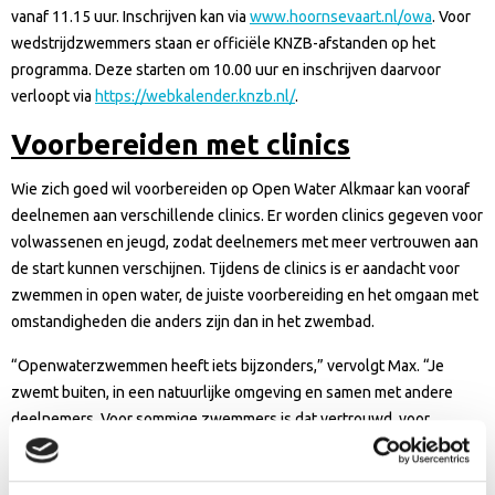
vanaf 11.15 uur. Inschrijven kan via
www.hoornsevaart.nl/owa
. Voor
wedstrijdzwemmers staan er officiële KNZB-afstanden op het
programma. Deze starten om 10.00 uur en inschrijven daarvoor
verloopt via
https://webkalender.knzb.nl/
.
Voorbereiden met clinics
Wie zich goed wil voorbereiden op Open Water Alkmaar kan vooraf
deelnemen aan verschillende clinics. Er worden clinics gegeven voor
volwassenen en jeugd, zodat deelnemers met meer vertrouwen aan
de start kunnen verschijnen. Tijdens de clinics is er aandacht voor
zwemmen in open water, de juiste voorbereiding en het omgaan met
omstandigheden die anders zijn dan in het zwembad.
“Openwaterzwemmen heeft iets bijzonders,” vervolgt Max. “Je
zwemt buiten, in een natuurlijke omgeving en samen met andere
deelnemers. Voor sommige zwemmers is dat vertrouwd, voor
anderen juist nieuw. Met de clinics willen we deelnemers helpen om
goed voorbereid en met plezier mee te doen.”