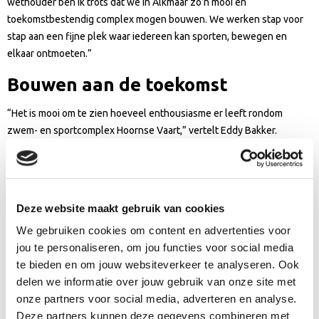
wethouder ben ik trots dat we in Alkmaar zo’n mooi en
toekomstbestendig complex mogen bouwen. We werken stap voor
stap aan een fijne plek waar iedereen kan sporten, bewegen en
elkaar ontmoeten.”
Bouwen aan de toekomst
“Het is mooi om te zien hoeveel enthousiasme er leeft rondom
zwem- en sportcomplex Hoornse Vaart,” vertelt Eddy Bakker.
“Gedurende de bouw gaan we in de ruimte regelmatig verschillende
thema’s uitlichten, zoals duurzaamheid, materiaalgebruik, flora en
fauna en mogelijke tijdelijke overlast. Zo houden we bezoekers
betrokken bij alles wat er de komende jaren gaat gebeuren.” Bakker
Deze website maakt gebruik van cookies
benadrukt dat zwem- en sportcomplex Hoornse Vaart ook tijdens de
We gebruiken cookies om content en advertenties voor
bouw gewoon geopend blijft. “Dat vinden we belangrijk. We bouwen
jou te personaliseren, om jou functies voor social media
aan het grootste en leukste zwembad van Noord-Holland, maar
te bieden en om jouw websiteverkeer te analyseren. Ook
blijven ondertussen doen waar Hoornse Vaart al jaren sterk in is:
delen we informatie over jouw gebruik van onze site met
ruime openingstijden, toegankelijk blijven en sporten en zwemmen
onze partners voor social media, adverteren en analyse.
betaalbaar houden voor onze bezoekers.”
Deze partners kunnen deze gegevens combineren met