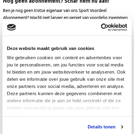
Nog geen abonnement? Schaf hem nu aan!
Ben je nog geen trotse eigenaar van ons Sport Voordeel
Abonnement? Wacht niet langer en geniet van voordelig zwemmen
en schaatsen, samen met maandelijkse verrassingen die het sporten
nog leuker maken. Schaf vandaag nog jouw abonnement aan en word
onderdeel van onze sportieve community! Meer informatie over het
Sport Voordeel Abonnement vind je op onze website.
Deze website maakt gebruik van cookies
We gebruiken cookies om content en advertenties voor
Meer informatie Sport Voordeel Abonnement
jou te personaliseren, om jou functies voor social media
te bieden en om jouw websiteverkeer te analyseren. Ook
delen we informatie over jouw gebruik van onze site met
onze partners voor social media, adverteren en analyse.
Deze partners kunnen deze gegevens combineren met
andere informatie die je aan ze hebt verstrekt of die ze
hebben verzameld op basis van jouw gebruik van hun
services.
Details tonen