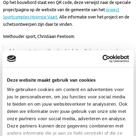
Op het bouwbord staat een QR code, deze verwijst naar de speciale
projectpagina op de website van de gemeente van het
project
Sportcomplex Hoornse Vaart.
Alle informatie over het project en de
schetsontwerpen zijn daar te vinden.
Wethouder sport, Christiaan Peetoom:
Ik ben een trotse wethouder dat de handtekeningen vandaag
gezet zijn en dat het Sportcomplex Hoornse Vaart er echt gaat
komen. We gaan nu de volgende fase in met het doel om in
2030 een fantastisch, toekomstbestendig, nieuw
sportcomplex te hebben voor vele sportieve gebruikers.
Deze website maakt gebruik van cookies
We gebruiken cookies om content en advertenties voor
jou te personaliseren, om jou functies voor social media
De onthulling van het bouwbord door: Manfred Wansink van
te bieden en om jouw websiteverkeer te analyseren. Ook
VenhoevenCS (architect), Roelof Wind van Wind Design + Build,
delen we informatie over jouw gebruik van onze site met
wethouder Sport Christiaan Peetoom, projectleider Patrick
onze partners voor social media, adverteren en analyse.
Langendijk en Vincent Thijssen, Alkmaar Sport. (Foto Ed van de
Pol)
Deze partners kunnen deze gegevens combineren met
andere informatie die je aan ze hebt verstrekt of die ze