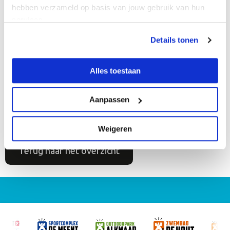
hebben verzameld op basis van jouw gebruik van hun
services.
Roelof Wind van Wind Design + Build en wethouder Sport
Details tonen
Christiaan Peetoom (Foto: Ed van de Pol)
Alles toestaan
Delen
Aanpassen
Weigeren
Terug naar het overzicht