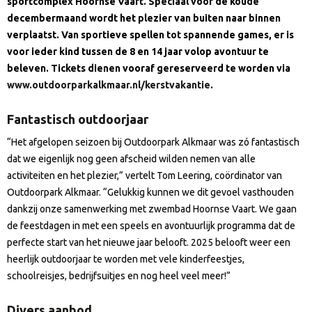
sportcomplex Hoornse Vaart. Speciaal voor de koude
decembermaand wordt het plezier van buiten naar binnen
verplaatst. Van sportieve spellen tot spannende games, er is
voor ieder kind tussen de 8 en 14 jaar volop avontuur te
beleven. Tickets dienen vooraf gereserveerd te worden via
www.ou
tdoorparkalkmaar.nl/kerstvakantie
.
Fantastisch outdoorjaar
“Het afgelopen seizoen bij Outdoorpark Alkmaar was zó fantastisch
dat we eigenlijk nog geen afscheid wilden nemen van alle
activiteiten en het plezier,” vertelt Tom Leering, coördinator van
Outdoorpark Alkmaar. “Gelukkig kunnen we dit gevoel vasthouden
dankzij onze samenwerking met zwembad Hoornse Vaart. We gaan
de feestdagen in met een speels en avontuurlijk programma dat de
perfecte start van het nieuwe jaar belooft. 2025 belooft weer een
heerlijk outdoorjaar te worden met vele kinderfeestjes,
schoolreisjes, bedrijfsuitjes en nog heel veel meer!”
Divers aanbod