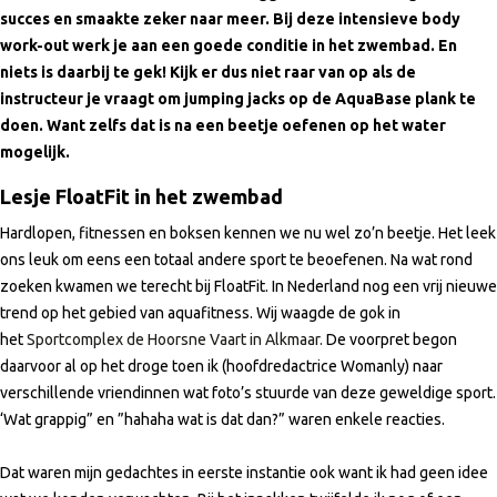
succes en smaakte zeker naar meer. Bij deze intensieve body
work-out werk je aan een goede conditie in het zwembad. En
niets is daarbij te gek! Kijk er dus niet raar van op als de
instructeur je vraagt om jumping jacks op de AquaBase plank te
doen. Want zelfs dat is na een beetje oefenen op het water
mogelijk.
Lesje FloatFit in het zwembad
Hardlopen, fitnessen en boksen kennen we nu wel zo’n beetje. Het leek
ons leuk om eens een totaal andere sport te beoefenen. Na wat rond
zoeken kwamen we terecht bij FloatFit. In Nederland nog een vrij nieuwe
trend op het gebied van aquafitness. Wij waagde de gok in
het
Sportcomplex de Hoorsne Vaart in Alkmaar.
De voorpret begon
daarvoor al op het droge toen ik (hoofdredactrice Womanly) naar
verschillende vriendinnen wat foto’s stuurde van deze geweldige sport.
‘Wat grappig” en ”hahaha wat is dat dan?” waren enkele reacties.
Dat waren mijn gedachtes in eerste instantie ook want ik had geen idee