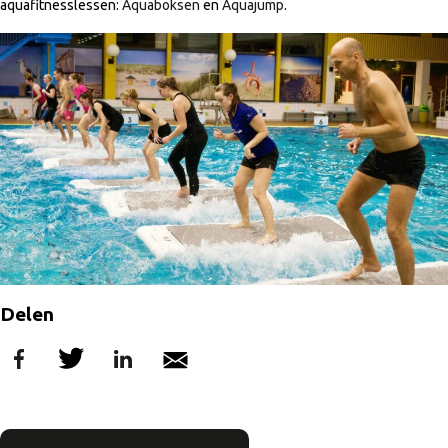
aquafitnesslessen:
Aquaboksen
en
Aquajump
.
Delen