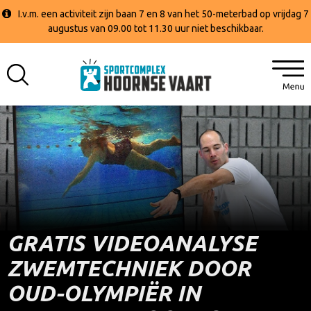
I.v.m. een activiteit zijn baan 7 en 8 van het 50-meterbad op vrijdag 7
augustus van 09.00 tot 11.30 uur niet beschikbaar.
GRATIS VIDEOANALYSE
ZWEMTECHNIEK DOOR
OUD-OLYMPIËR IN