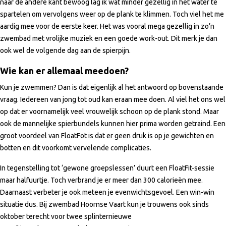
naar de andere kant bewoog lag ik wat minder gezellig in het water te
spartelen om vervolgens weer op de plank te klimmen. Toch viel het me
aardig mee voor de eerste keer. Het was vooral mega gezellig in zo’n
zwembad met vrolijke muziek en een goede work-out. Dit merk je dan
ook wel de volgende dag aan de spierpijn.
Wie kan er allemaal meedoen?
Kun je zwemmen? Dan is dat eigenlijk al het antwoord op bovenstaande
vraag. Iedereen van jong tot oud kan eraan mee doen. Al viel het ons wel
op dat er voornamelijk veel vrouwelijk schoon op de plank stond. Maar
ook de mannelijke spierbundels kunnen hier prima worden getraind. Een
groot voordeel van FloatFot is dat er geen druk is op je gewichten en
botten en dit voorkomt vervelende complicaties.
In tegenstelling tot ‘gewone groepslessen’ duurt een FloatFit-sessie
maar halfuurtje. Toch verbrand je er meer dan 300 calorieën mee.
Daarnaast verbeter je ook meteen je evenwichtsgevoel. Een win-win
situatie dus. Bij zwembad Hoornse Vaart kun je trouwens ook sinds
oktober terecht voor twee splinternieuwe