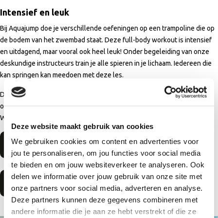
Intensief en leuk
Bij Aquajump doe je verschillende oefeningen op een trampoline die op
de bodem van het zwembad staat. Deze full-body workout is intensief
en uitdagend, maar vooral ook heel leuk! Onder begeleiding van onze
deskundige instructeurs train je alle spieren in je lichaam. Iedereen die
kan springen kan meedoen met deze les.
De kosten voor een losse les bedraagt € 8,50. Meer informatie over
onze aquasporten is te vinden op
www.hoornsevaart.nl/aquasporten
.
Wacht niet langer en kom ook meedoen met onze nieuwe aqualessen!
Deze website maakt gebruik van cookies
We gebruiken cookies om content en advertenties voor
Meer informatie Aquakickboks
jou te personaliseren, om jou functies voor social media
te bieden en om jouw websiteverkeer te analyseren. Ook
delen we informatie over jouw gebruik van onze site met
Meer informatie Aquajump
onze partners voor social media, adverteren en analyse.
Deze partners kunnen deze gegevens combineren met
andere informatie die je aan ze hebt verstrekt of die ze