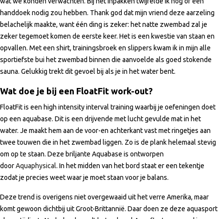
wat we konden verwachten. Bij het inpakken twijfelde ik nog of een
handdoek nodig zou hebben. Thank god dat mijn vriend deze aarzeling
belachelijk maakte, want één ding is zeker: het natte zwembad zal je
zeker tegemoet komen de eerste keer. Het is een kwestie van staan en
opvallen. Met een shirt, trainingsbroek en slippers kwam ik in mijn alle
sportiefste bui het zwembad binnen die aanvoelde als goed stokende
sauna. Gelukkig trekt dit gevoel bij als je in het water bent.
Wat doe je bij een FloatFit work-out?
FloatFit is een high intensity interval training waarbij je oefeningen doet
op een aquabase. Dit is een drijvende met lucht gevulde mat in het
water. Je maakt hem aan de voor-en achterkant vast met ringetjes aan
twee touwen die in het zwembad liggen. Zo is de plank helemaal stevig
om op te staan. Deze briljante Aquabase is ontworpen
door
Aquaphysical
. In het midden van het bord staat er een tekentje
zodat je precies weet waar je moet staan voor je balans.
Deze trend is overigens niet overgewaaid uit het verre Amerika, maar
komt gewoon dichtbij uit Groot-Brittannië. Daar doen ze deze aquasport