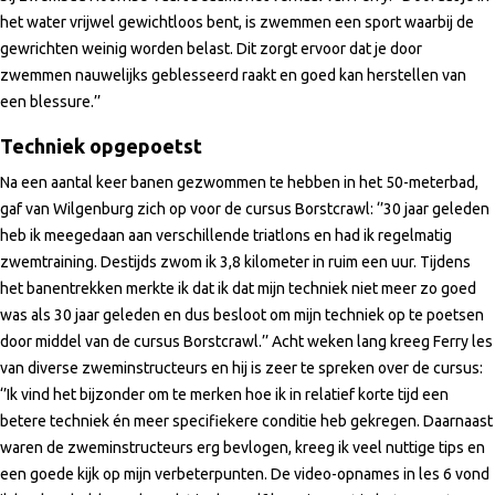
het water vrijwel gewichtloos bent, is zwemmen een sport waarbij de
gewrichten weinig worden belast. Dit zorgt ervoor dat je door
zwemmen nauwelijks geblesseerd raakt en goed kan herstellen van
een blessure.’’
Techniek opgepoetst
Na een aantal keer banen gezwommen te hebben in het 50-meterbad,
gaf van Wilgenburg zich op voor de cursus Borstcrawl: ‘’30 jaar geleden
heb ik meegedaan aan verschillende triatlons en had ik regelmatig
zwemtraining. Destijds zwom ik 3,8 kilometer in ruim een uur. Tijdens
het banentrekken merkte ik dat ik dat mijn techniek niet meer zo goed
was als 30 jaar geleden en dus besloot om mijn techniek op te poetsen
door middel van de cursus Borstcrawl.’’ Acht weken lang kreeg Ferry les
van diverse zweminstructeurs en hij is zeer te spreken over de cursus:
‘’Ik vind het bijzonder om te merken hoe ik in relatief korte tijd een
betere techniek én meer specifiekere conditie heb gekregen. Daarnaast
waren de zweminstructeurs erg bevlogen, kreeg ik veel nuttige tips en
een goede kijk op mijn verbeterpunten. De video-opnames in les 6 vond