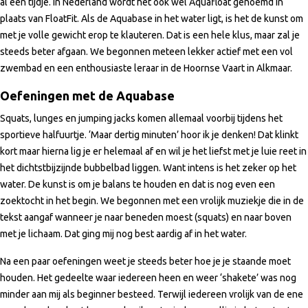
al een tijdje. In Nederland wordt het ook wel Aquafloat genoemd in
plaats van FloatFit. Als de Aquabase in het water ligt, is het de kunst om
met je volle gewicht erop te klauteren. Dat is een hele klus, maar zal je
steeds beter afgaan. We begonnen meteen lekker actief met een vol
zwembad en een enthousiaste leraar in de Hoornse Vaart in Alkmaar.
Oefeningen met de Aquabase
Squats, lunges en jumping jacks komen allemaal voorbij tijdens het
sportieve halfuurtje. ‘Maar dertig minuten’ hoor ik je denken! Dat klinkt
kort maar hierna lig je er helemaal af en wil je het liefst met je luie reet in
het dichtstbijzijnde bubbelbad liggen. Want intens is het zeker op het
water. De kunst is om je balans te houden en dat is nog even een
zoektocht in het begin. We begonnen met een vrolijk muziekje die in de
tekst aangaf wanneer je naar beneden moest (squats) en naar boven
met je lichaam. Dat ging mij nog best aardig af in het water.
Na een paar oefeningen weet je steeds beter hoe je je staande moet
houden. Het gedeelte waar iedereen heen en weer ‘shakete’ was nog
minder aan mij als beginner besteed. Terwijl iedereen vrolijk van de ene