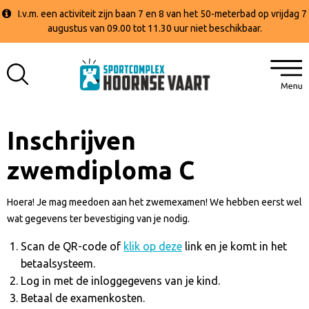
I.v.m. een activiteit zijn baan 7 en 8 van het 50-meterbad op vrijdag 7
augustus van 09.00 tot 11.30 uur niet beschikbaar.
Inschrijven
zwemdiploma C
Hoera! Je mag meedoen aan het zwemexamen! We hebben eerst wel
wat gegevens ter bevestiging van je nodig.
Scan de QR-code of
klik op deze
link en je komt in het
betaalsysteem.
Log in met de inloggegevens van je kind.
Betaal de examenkosten.