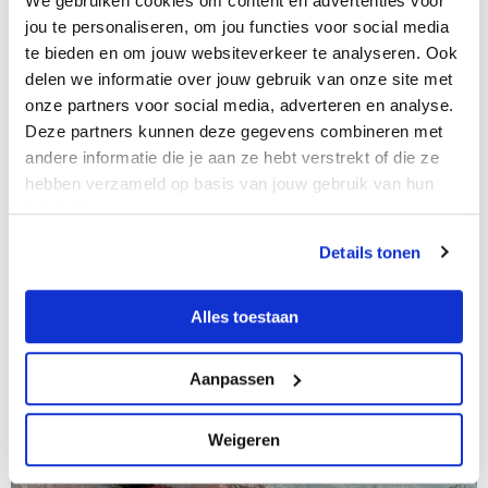
We gebruiken cookies om content en advertenties voor
Reserveren 1 tot 3 jarigen
jou te personaliseren, om jou functies voor social media
te bieden en om jouw websiteverkeer te analyseren. Ook
delen we informatie over jouw gebruik van onze site met
Reserveren 3 – 4 jarigen
onze partners voor social media, adverteren en analyse.
Deze partners kunnen deze gegevens combineren met
andere informatie die je aan ze hebt verstrekt of die ze
Reserveren Ouder- en babyzwemmen
hebben verzameld op basis van jouw gebruik van hun
services.
Details tonen
Alles toestaan
Aanpassen
Weigeren