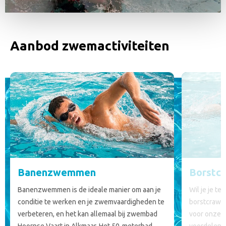
Aanbod zwemactiviteiten
Banenzwemmen
Borstcr
Banenzwemmen is de ideale manier om aan je
Wil je je te
conditie te werken en je zwemvaardigheden te
borstcrawl 
verbeteren, en het kan allemaal bij zwembad
voor onze b