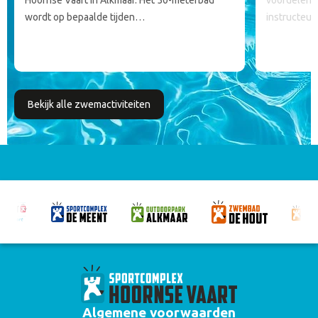
Hoornse Vaart in Alkmaar. Het 50-meterbad
voordelen 
wordt op bepaalde tijden…
instructeu
Bekijk alle zwemactiviteiten
Algemene voorwaarden