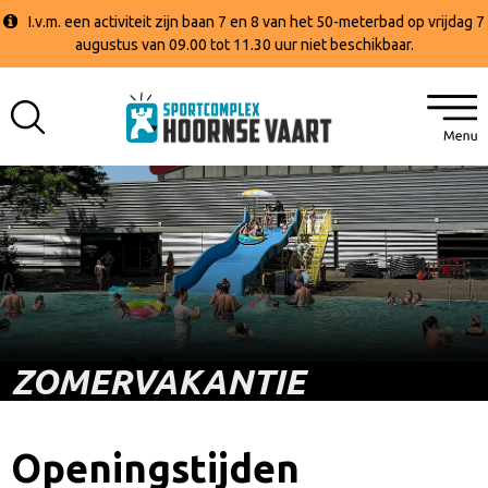
I.v.m. een activiteit zijn baan 7 en 8 van het 50-meterbad op vrijdag 7
augustus van 09.00 tot 11.30 uur niet beschikbaar.
ZOMERVAKANTIE
Openingstijden