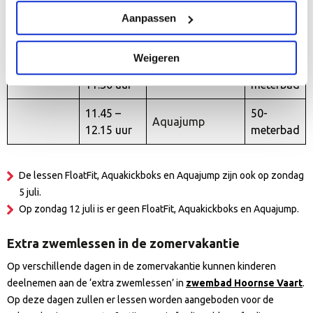
Aanpassen
10.00 –
25-
Zondag
FloatFit
10.30 uur
meterbad
Weigeren
11.00 –
50-
Aquakickboks
11.30 uur
meterbad
11.45 –
50-
Aquajump
12.15 uur
meterbad
De lessen FloatFit, Aquakickboks en Aquajump zijn ook op zondag
5 juli.
Op zondag 12 juli is er geen FloatFit, Aquakickboks en Aquajump.
Extra zwemlessen in de zomervakantie
Op verschillende dagen in de zomervakantie kunnen kinderen
deelnemen aan de ‘extra zwemlessen’ in
zwembad Hoornse Vaart
.
Op deze dagen zullen er lessen worden aangeboden voor de