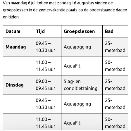
Van maandag 6 juli tot en met zondag 16 augustus vinden de
groepslessen in de zomervakantie plaats op de onderstaande dagen
en tijden.
Datum
Tijd
Groepslessen
Bad
09.45 –
25-
Maandag
Aquajogging
10.30 uur
meterbad
11.00 –
50-
AquaFit
11.45 uur
meterbad
09.00 –
Slag- en
25-
Dinsdag
09.45 uur
conditietraining
meterbad
09.45 –
25-
Aquajogging
10.30 uur
meterbad
11.00 –
50-
AquaFit
11.45 uur
meterbad