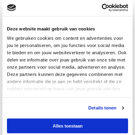
07.30 –
25-
Woensdag
Aquajogging
08.15 uur
meterbad
08.15 –
Slag- en
25-
Deze website maakt gebruik van cookies
09.00 uur
conditietraining
meterbad
We gebruiken cookies om content en advertenties voor
jou te personaliseren, om jou functies voor social media
09.00 –
Slag- en
25-
Donderdag
te bieden en om jouw websiteverkeer te analyseren. Ook
09.45 uur
conditietraining
meterbad
delen we informatie over jouw gebruik van onze site met
09.45 –
25-
onze partners voor social media, adverteren en analyse.
Aquajogging
10.30 uur
meterbad
Deze partners kunnen deze gegevens combineren met
andere informatie die je aan ze hebt verstrekt of die ze
11.00 –
50-
hebben verzameld op basis van jouw gebruik van hun
AquaFit
11.45 uur
meterbad
services.
09.00 –
50-
Details tonen
Vrijdag
Aquarobics
09.45 uur
meterbad
10.00 –
25-
Alles toestaan
Aquajogging
10.45 uur
meterbad