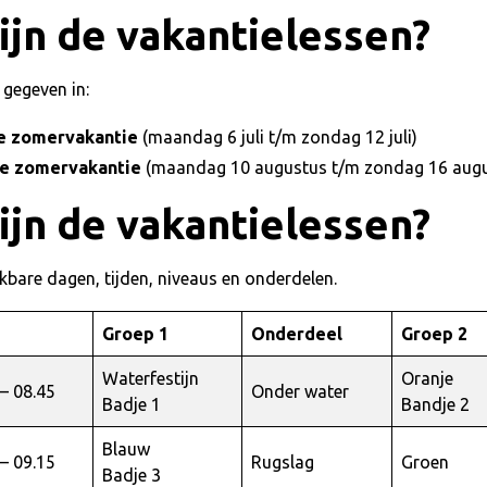
jn de vakantielessen?
gegeven in:
e zomervakantie
(maandag 6 juli t/m zondag 12 juli)
de zomervakantie
(maandag 10 augustus t/m zondag 16 augu
jn de vakantielessen?
kbare dagen, tijden, niveaus en onderdelen.
Groep 1
Onderdeel
Groep 2
Waterfestijn
Oranje
 – 08.45
Onder water
Badje 1
Bandje 2
Blauw
 – 09.15
Rugslag
Groen
Badje 3