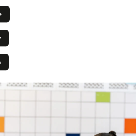
e
w
n