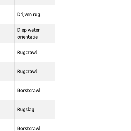
Drijven rug
Diep water
orientatie
Rugcrawl
Rugcrawl
Borstcrawl
Rugslag
Borstcrawl