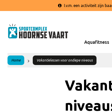
I.v.m. een activiteit zijn 
Aquafitness
Home
Vakantielessen voor ondiepe niveaus
Vakant
niveau