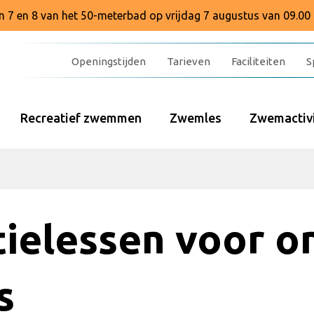
baan 7 en 8 van het 50-meterbad op vrijdag 7 augustus van 09.00 
Openingstijden
Tarieven
Faciliteiten
S
Recreatief zwemmen
Zwemles
Zwemactivi
ielessen voor o
s