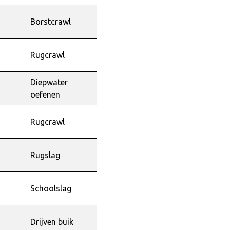
Borstcrawl
Rugcrawl
Diepwater
oefenen
Rugcrawl
Rugslag
Schoolslag
Drijven buik