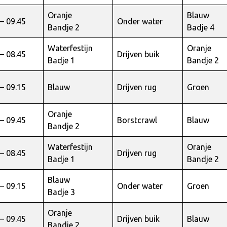
Oranje
Blauw
 – 09.45
Onder water
Bandje 2
Badje 4
Waterfestijn
Oranje
 – 08.45
Drijven buik
Badje 1
Bandje 2
 – 09.15
Blauw
Drijven rug
Groen
Oranje
 – 09.45
Borstcrawl
Blauw
Bandje 2
Waterfestijn
Oranje
 – 08.45
Drijven rug
Badje 1
Bandje 2
Blauw
 – 09.15
Onder water
Groen
Badje 3
Oranje
 – 09.45
Drijven buik
Blauw
Bandje 2