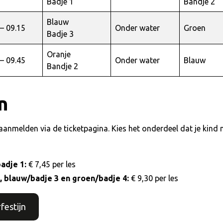
Badje 1
Bandje 2
Blauw
 – 09.15
Onder water
Groen
Badje 3
Oranje
 – 09.45
Onder water
Blauw
Bandje 2
n
aanmelden via de ticketpagina. Kies het onderdeel dat je kind 
adje 1:
€ 7,45 per les
, blauw/badje 3 en groen/badje 4:
€ 9,30 per les
festijn