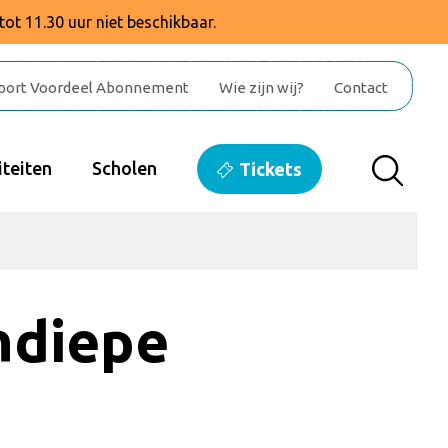
tot 11.30 uur niet beschikbaar.
port Voordeel Abonnement
Wie zijn wij?
Contact
teiten
Scholen
Tickets
ndiepe