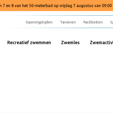
baan 7 en 8 van het 50-meterbad op vrijdag 7 augustus van 09.00 
Openingstijden
Tarieven
Faciliteiten
S
Recreatief zwemmen
Zwemles
Zwemactivi