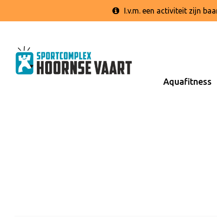
I.v.m. een activiteit zijn 
Aquafitness