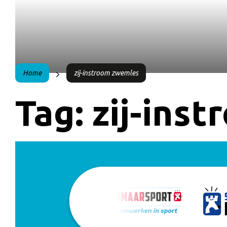
Home
zij-instroom zwemles
Tag:
zij-ins