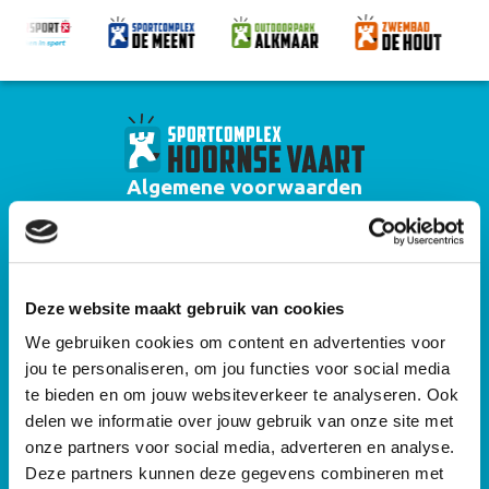
Algemene voorwaarden
Huisregels zwembad Hoornse Vaart
Algemene voorwaarden zwemlessen
Deze website maakt gebruik van cookies
Privacyverklaring
We gebruiken cookies om content en advertenties voor
Algemene voorwaarden gebruik sportaccommodaties Alkmaar Sport
jou te personaliseren, om jou functies voor social media
Algemene huisregels sportaccommodaties Alkmaar Sport
te bieden en om jouw websiteverkeer te analyseren. Ook
delen we informatie over jouw gebruik van onze site met
Cameraprotocol
onze partners voor social media, adverteren en analyse.
Deze partners kunnen deze gegevens combineren met
Sitemap