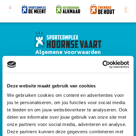
Algemene voorwaarden
Huisregels zwembad Hoornse Vaart
Algemene voorwaarden zwemlessen
Deze website maakt gebruik van cookies
Privacyverklaring
We gebruiken cookies om content en advertenties voor
Algemene voorwaarden gebruik sportaccommodaties Alkmaar Sport
jou te personaliseren, om jou functies voor social media
Algemene huisregels sportaccommodaties Alkmaar Sport
te bieden en om jouw websiteverkeer te analyseren. Ook
delen we informatie over jouw gebruik van onze site met
Cameraprotocol
onze partners voor social media, adverteren en analyse.
Deze partners kunnen deze gegevens combineren met
Sitemap