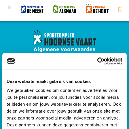
Algemene voorwaarden
Huisregels zwembad Hoornse Vaart
Algemene voorwaarden zwemlessen
Deze website maakt gebruik van cookies
Privacyverklaring
We gebruiken cookies om content en advertenties voor
Algemene voorwaarden gebruik sportaccommodaties Alkmaar Sport
jou te personaliseren, om jou functies voor social media
Algemene huisregels sportaccommodaties Alkmaar Sport
te bieden en om jouw websiteverkeer te analyseren. Ook
delen we informatie over jouw gebruik van onze site met
Cameraprotocol
onze partners voor social media, adverteren en analyse.
Deze partners kunnen deze gegevens combineren met
Sitemap