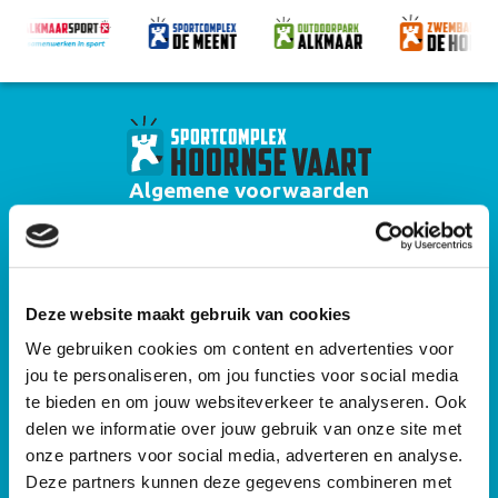
Algemene voorwaarden
Huisregels zwembad Hoornse Vaart
Algemene voorwaarden zwemlessen
Deze website maakt gebruik van cookies
Privacyverklaring
We gebruiken cookies om content en advertenties voor
Algemene voorwaarden gebruik sportaccommodaties Alkmaar Sport
jou te personaliseren, om jou functies voor social media
Algemene huisregels sportaccommodaties Alkmaar Sport
te bieden en om jouw websiteverkeer te analyseren. Ook
delen we informatie over jouw gebruik van onze site met
Cameraprotocol
onze partners voor social media, adverteren en analyse.
Deze partners kunnen deze gegevens combineren met
Sitemap