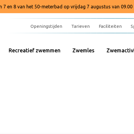
baan 7 en 8 van het 50-meterbad op vrijdag 7 augustus van 09.00 
Openingstijden
Tarieven
Faciliteiten
S
Recreatief zwemmen
Zwemles
Zwemactivi