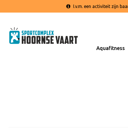
I.v.m. een activiteit zijn 
Aquafitness