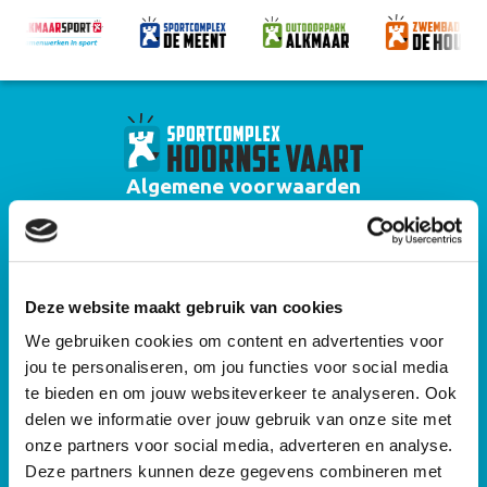
Algemene voorwaarden
Huisregels zwembad Hoornse Vaart
Algemene voorwaarden zwemlessen
Deze website maakt gebruik van cookies
Privacyverklaring
We gebruiken cookies om content en advertenties voor
Algemene voorwaarden gebruik sportaccommodaties Alkmaar Sport
jou te personaliseren, om jou functies voor social media
Algemene huisregels sportaccommodaties Alkmaar Sport
te bieden en om jouw websiteverkeer te analyseren. Ook
delen we informatie over jouw gebruik van onze site met
Cameraprotocol
onze partners voor social media, adverteren en analyse.
Deze partners kunnen deze gegevens combineren met
Sitemap