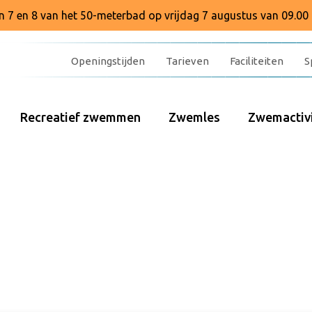
baan 7 en 8 van het 50-meterbad op vrijdag 7 augustus van 09.00 
Openingstijden
Tarieven
Faciliteiten
S
Recreatief zwemmen
Zwemles
Zwemactivi