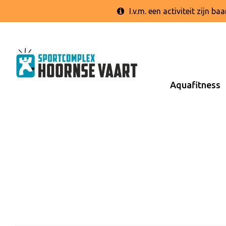
I.v.m. een activiteit zijn 
Aquafitness