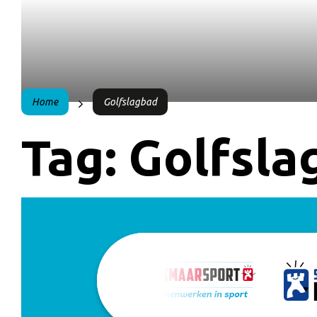
Home
Golfslagbad
Tag:
Golfsla