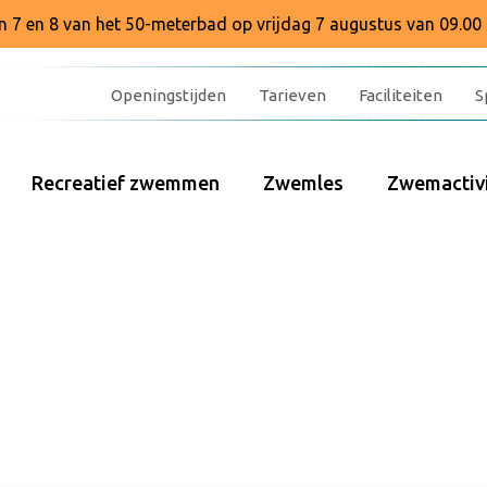
baan 7 en 8 van het 50-meterbad op vrijdag 7 augustus van 09.00 
Openingstijden
Tarieven
Faciliteiten
S
Recreatief zwemmen
Zwemles
Zwemactivi