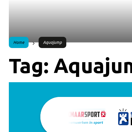
Home
Aquajump
Tag:
Aquaju