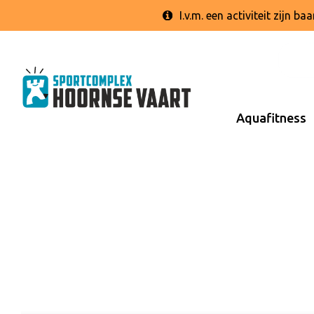
I.v.m. een activiteit zijn 
Aquafitness