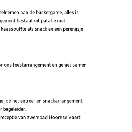
 deelnemen aan de bucketgame, alles is
ngement bestaat uit patatje met
 kaassoufflé als snack en een perenijsje
voor ons feestarrangement en geniet samen
ige job het entree- en snackarrangement
r begeleider.
de receptie van zwembad Hoornse Vaart.