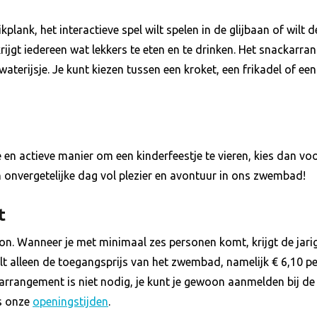
plank, het interactieve spel wilt spelen in de glijbaan of wilt
ijgt iedereen wat lekkers te eten en te drinken. Het snackarra
terijsje. Je kunt kiezen tussen een kroket, een frikadel of een
ge en actieve manier om een kinderfeestje te vieren, kies dan 
n onvergetelijke dag vol plezier en avontuur in ons zwembad!
t
oon. Wanneer je met minimaal zes personen komt, krijgt de jar
lt alleen de toegangsprijs van het zwembad, namelijk € 6,10 pe
starrangement is niet nodig, je kunt je gewoon aanmelden bij 
ns onze
openingstijden
.