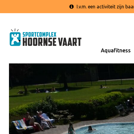
I.v.m. een activiteit zijn 
Aquafitness