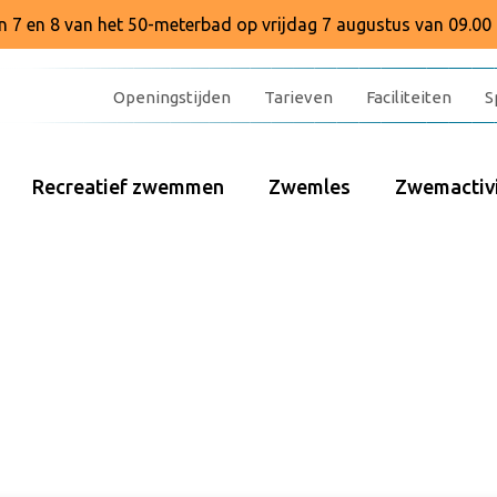
baan 7 en 8 van het 50-meterbad op vrijdag 7 augustus van 09.00 
Openingstijden
Tarieven
Faciliteiten
S
Recreatief zwemmen
Zwemles
Zwemactivi