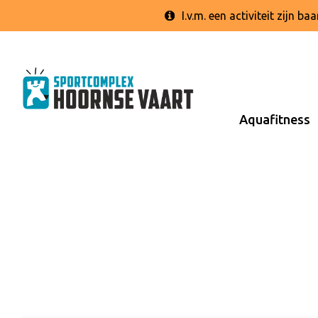
I.v.m. een activiteit zijn 
Aquafitness