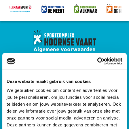
Algemene voorwaarden
Huisregels zwembad Hoornse Vaart
Algemene voorwaarden zwemlessen
Deze website maakt gebruik van cookies
Privacyverklaring
We gebruiken cookies om content en advertenties voor
Algemene voorwaarden gebruik sportaccommodaties Alkmaar Sport
jou te personaliseren, om jou functies voor social media
Algemene huisregels sportaccommodaties Alkmaar Sport
te bieden en om jouw websiteverkeer te analyseren. Ook
delen we informatie over jouw gebruik van onze site met
Cameraprotocol
onze partners voor social media, adverteren en analyse.
Deze partners kunnen deze gegevens combineren met
Sitemap